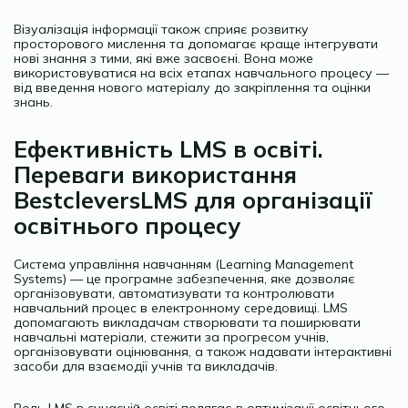
Візуалізація інформації також сприяє розвитку
просторового мислення та допомагає краще інтегрувати
нові знання з тими, які вже засвоєні. Вона може
використовуватися на всіх етапах навчального процесу —
від введення нового матеріалу до закріплення та оцінки
знань.
Ефективність LMS в освіті.
Переваги використання
BestcleversLMS для організації
освітнього процесу
Система управління навчанням (Learning Management
Systems) — це програмне забезпечення, яке дозволяє
організовувати, автоматизувати та контролювати
навчальний процес в електронному середовищі. LMS
допомагають викладачам створювати та поширювати
навчальні матеріали, стежити за прогресом учнів,
організовувати оцінювання, а також надавати інтерактивні
засоби для взаємодії учнів та викладачів.
Роль LMS в сучасній освіті полягає в оптимізації освітнього