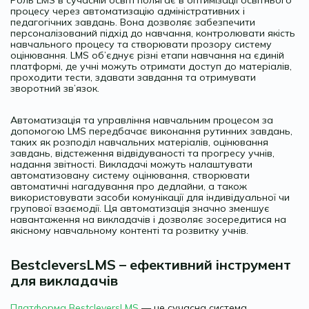
процесу через автоматизацію адміністративних і
педагогічних завдань. Вона дозволяє забезпечити
персоналізований підхід до навчання, контролювати якість
навчального процесу та створювати прозору систему
оцінювання. LMS об’єднує різні етапи навчання на єдиній
платформі, де учні можуть отримати доступ до матеріалів,
проходити тести, здавати завдання та отримувати
зворотний зв’язок.
Автоматизація та управління навчальним процесом за
допомогою LMS передбачає виконання рутинних завдань,
таких як розподіл навчальних матеріалів, оцінювання
завдань, відстеження відвідуваності та прогресу учнів,
надання звітності. Викладачі можуть налаштувати
автоматизовану систему оцінювання, створювати
автоматичні нагадування про дедлайни, а також
використовувати засоби комунікації для індивідуальної чи
групової взаємодії. Ця автоматизація значно зменшує
навантаження на викладачів і дозволяє зосередитися на
якісному навчальному контенті та розвитку учнів.
BestcleversLMS – ефективний інструмент
для викладачів
Платформа BestcleversLMS
— це сучасна система