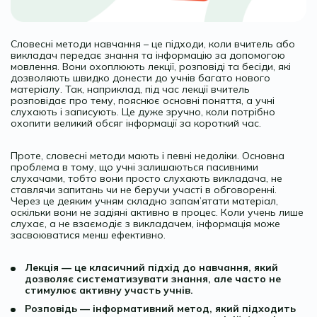
Словесні методи навчання – це підходи, коли вчитель або
викладач передає знання та інформацію за допомогою
мовлення. Вони охоплюють лекції, розповіді та бесіди, які
дозволяють швидко донести до учнів багато нового
матеріалу. Так, наприклад, під час лекції вчитель
розповідає про тему, пояснює основні поняття, а учні
слухають і записують. Це дуже зручно, коли потрібно
охопити великий обсяг інформації за короткий час.
Проте, словесні методи мають і певні недоліки. Основна
проблема в тому, що учні залишаються пасивними
слухачами, тобто вони просто слухають викладача, не
ставлячи запитань чи не беручи участі в обговоренні.
Через це деяким учням складно запам’ятати матеріал,
оскільки вони не задіяні активно в процес. Коли учень лише
слухає, а не взаємодіє з викладачем, інформація може
засвоюватися менш ефективно.
Лекція — це класичний підхід до навчання, який
дозволяє систематизувати знання, але часто не
стимулює активну участь учнів.
Розповідь — інформативний метод, який підходить