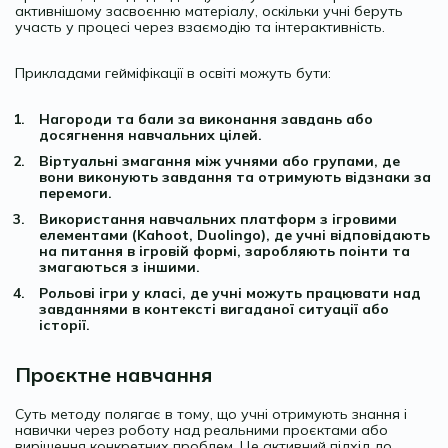
активнішому засвоєнню матеріалу, оскільки учні беруть
участь у процесі через взаємодію та інтерактивність.
Прикладами гейміфікації в освіті можуть бути:
Нагороди та бали за виконання завдань або
досягнення навчальних цілей.
Віртуальні змагання між учнями або групами, де
вони виконують завдання та отримують відзнаки за
перемоги.
Використання навчальних платформ з ігровими
елементами (Kahoot, Duolingo), де учні відповідають
на питання в ігровій формі, заробляють поінти та
змагаються з іншими.
Рольові ігри у класі, де учні можуть працювати над
завданнями в контексті вигаданої ситуації або
історії.
Проєктне навчання
Суть методу полягає в тому, що учні отримують знання і
навички через роботу над реальними проєктами або
вирішення конкретних проблем. Це активний підхід до