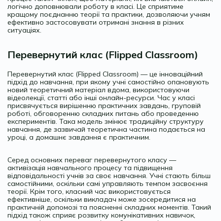
логічно доповнювали роботу в класі. Це сприятиме
кращому поєднанню теорії та практики, дозволяючи учням
ефективно застосовувати отримані знання в різних
ситуаціях.
Перевернутий клас (Flipped Classroom)
Перевернутий клас (Flipped Classroom) — це інноваційний
підхід до навчання, при якому учні самостійно опановують
новий теоретичний матеріал вдома, використовуючи
відеолекції, статті або інші онлайн-ресурси. Час у класі
присвячується вирішенню практичних завдань, груповій
роботі, обговоренню складних питань або проведенню
експериментів. Така модель змінює традиційну структуру
навчання, де зазвичай теоретична частина подається на
уроці, а домашнє завдання є практичним.
Серед основних переваг перевернутого класу —
активізація навчального процесу та підвищення
відповідальності учнів за своє навчання. Учні стають більш
самостійними, оскільки самі управляють темпом засвоєння
теорії. Крім того, класний час використовується
ефективніше, оскільки викладач може зосередитися на
практичній допомозі та поясненні складних моментів. Такий
підхід також сприяє розвитку комунікативних навичок,