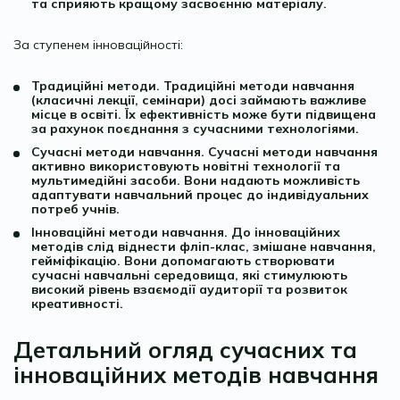
та сприяють кращому засвоєнню матеріалу.
За ступенем інноваційності:
Традиційні методи. Традиційні методи навчання
(класичні лекції, семінари) досі займають важливе
місце в освіті. Їх ефективність може бути підвищена
за рахунок поєднання з сучасними технологіями.
Сучасні методи навчання. Сучасні методи навчання
активно використовують новітні технології та
мультимедійні засоби. Вони надають можливість
адаптувати навчальний процес до індивідуальних
потреб учнів.
Інноваційні методи навчання. До інноваційних
методів слід віднести фліп-клас, змішане навчання,
гейміфікацію. Вони допомагають створювати
сучасні навчальні середовища, які стимулюють
високий рівень взаємодії аудиторії та розвиток
креативності.
Детальний огляд сучасних та
інноваційних методів навчання