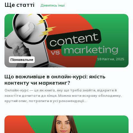
Ще статті
Дивитись інші
18 Квітня, 2025
Пізнавальне
Що важливіше в онлайн-курсі: якість
контенту чи маркетинг?
Онлайн-курс — це як книга, яку ще треба знайти, відкрити й
захотіти дочитати до кінця. Можна мати яскраву обкладинку,
крутий опис, потрапити в усі рекомендації...