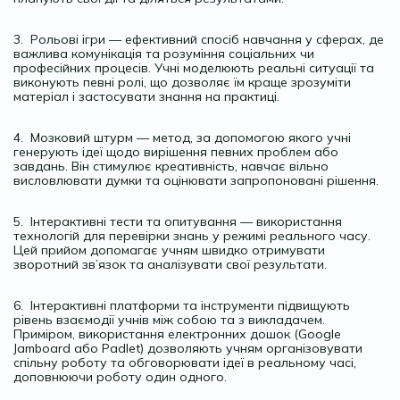
3. Рольові ігри — ефективний спосіб навчання у сферах, де
важлива комунікація та розуміння соціальних чи
професійних процесів. Учні моделюють реальні ситуації та
виконують певні ролі, що дозволяє їм краще зрозуміти
матеріал і застосувати знання на практиці.
4. Мозковий штурм — метод, за допомогою якого учні
генерують ідеї щодо вирішення певних проблем або
завдань. Він стимулює креативність, навчає вільно
висловлювати думки та оцінювати запропоновані рішення.
5. Інтерактивні тести та опитування — використання
технологій для перевірки знань у режимі реального часу.
Цей прийом допомагає учням швидко отримувати
зворотний зв’язок та аналізувати свої результати.
6. Інтерактивні платформи та інструменти підвищують
рівень взаємодії учнів між собою та з викладачем.
Приміром, використання електронних дошок (Google
Jamboard або Padlet) дозволяють учням організовувати
спільну роботу та обговорювати ідеї в реальному часі,
доповнюючи роботу один одного.