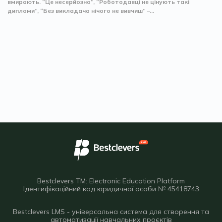
вмирають. “Це несерйозно”, “Роботодавці не цінують такі
дипломи”, “Без викладача нічого не вивчиш” –...
Bestclevers TM: Electronic Education Platform
Ідентифікаційний код юридичної особи № 45418743
Bestclevers LMS - універсальна система для створення та
автоматизації навчальних проєктів