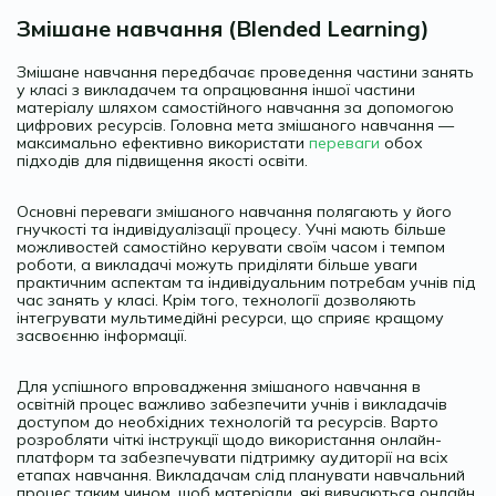
Змішане навчання (Blended Learning)
Змішане навчання передбачає проведення частини занять
у класі з викладачем та опрацювання іншої частини
матеріалу шляхом самостійного навчання за допомогою
цифрових ресурсів. Головна мета змішаного навчання —
максимально ефективно використати
переваги
обох
підходів для підвищення якості освіти.
Основні переваги змішаного навчання полягають у його
гнучкості та індивідуалізації процесу. Учні мають більше
можливостей самостійно керувати своїм часом і темпом
роботи, а викладачі можуть приділяти більше уваги
практичним аспектам та індивідуальним потребам учнів під
час занять у класі. Крім того, технології дозволяють
інтегрувати мультимедійні ресурси, що сприяє кращому
засвоєнню інформації.
Для успішного впровадження змішаного навчання в
освітній процес важливо забезпечити учнів і викладачів
доступом до необхідних технологій та ресурсів. Варто
розробляти чіткі інструкції щодо використання онлайн-
платформ та забезпечувати підтримку аудиторії на всіх
етапах навчання. Викладачам слід планувати навчальний
процес таким чином, щоб матеріали, які вивчаються онлайн,