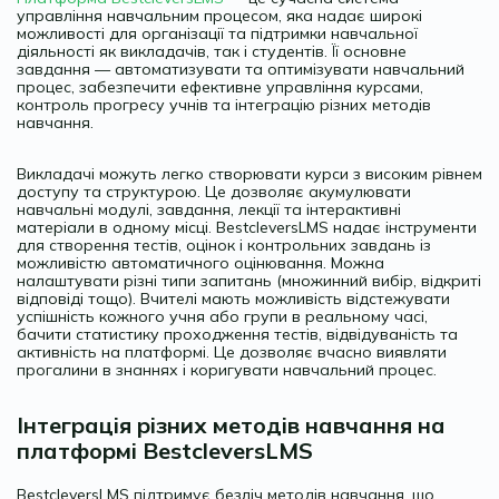
управління навчальним процесом, яка надає широкі
можливості для організації та підтримки навчальної
діяльності як викладачів, так і студентів. Її основне
завдання — автоматизувати та оптимізувати навчальний
процес, забезпечити ефективне управління курсами,
контроль прогресу учнів та інтеграцію різних методів
навчання.
Викладачі можуть легко створювати курси з високим рівнем
доступу та структурою. Це дозволяє акумулювати
навчальні модулі, завдання, лекції та інтерактивні
матеріали в одному місці. BestcleversLMS надає інструменти
для створення тестів, оцінок і контрольних завдань із
можливістю автоматичного оцінювання. Можна
налаштувати різні типи запитань (множинний вибір, відкриті
відповіді тощо). Вчителі мають можливість відстежувати
успішність кожного учня або групи в реальному часі,
бачити статистику проходження тестів, відвідуваність та
активність на платформі. Це дозволяє вчасно виявляти
прогалини в знаннях і коригувати навчальний процес.
Інтеграція різних методів навчання на
платформі BestcleversLMS
BestcleversLMS підтримує безліч методів навчання, що