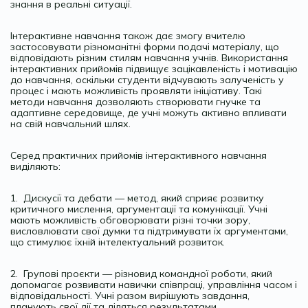
знання в реальні ситуації.
Інтерактивне навчання також дає змогу вчителю
застосовувати різноманітні форми подачі матеріалу, що
відповідають різним стилям навчання учнів. Використання
інтерактивних прийомів підвищує зацікавленість і мотивацію
до навчання, оскільки студенти відчувають залученість у
процес і мають можливість проявляти ініціативу. Такі
методи навчання дозволяють створювати гнучке та
адаптивне середовище, де учні можуть активно впливати
на свій навчальний шлях.
Серед практичних прийомів інтерактивного навчання
виділяють:
1. Дискусії та дебати — метод, який сприяє розвитку
критичного мислення, аргументації та комунікації. Учні
мають можливість обговорювати різні точки зору,
висловлювати свої думки та підтримувати їх аргументами,
що стимулює їхній інтелектуальний розвиток.
2. Групові проєкти — різновид командної роботи, який
допомагає розвивати навички співпраці, управління часом і
відповідальності. Учні разом вирішують завдання,
планують свої дії та діляться результатами.