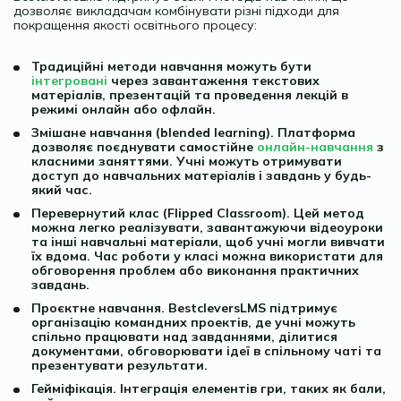
дозволяє викладачам комбінувати різні підходи для
покращення якості освітнього процесу:
Традиційні методи навчання можуть бути
інтегровані
через завантаження текстових
матеріалів, презентацій та проведення лекцій в
режимі онлайн або офлайн.
Змішане навчання (blended learning). Платформа
дозволяє поєднувати самостійне
онлайн-навчання
з
класними заняттями. Учні можуть отримувати
доступ до навчальних матеріалів і завдань у будь-
який час.
Перевернутий клас (Flipped Classroom). Цей метод
можна легко реалізувати, завантажуючи відеоуроки
та інші навчальні матеріали, щоб учні могли вивчати
їх вдома. Час роботи у класі можна використати для
обговорення проблем або виконання практичних
завдань.
Проєктне навчання. BestcleversLMS підтримує
організацію командних проектів, де учні можуть
спільно працювати над завданнями, ділитися
документами, обговорювати ідеї в спільному чаті та
презентувати результати.
Гейміфікація. Інтеграція елементів гри, таких як бали,