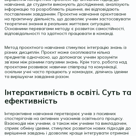
навчання, де студенти виконують дослідження, аналізують
інформацію та розробляють рішення, які відповідають
поставленим завданням. Проєктне навчання орієнтоване
на практичну діяльність, що дозволяє учням застосовувати
теоретичні знання в реальних життєвих ситуаціях.
Основними перевагами методу є розвиток самостійності,
відповідальності та здатності працювати в команді.
Метод проєктного навчання стимулює інтеграцію знань із
різних дисциплін. Проєкт може охоплювати кілька
предметів одночасно, що допомагає учням зрозуміти
зв’язки між різними галузями знань. Крім того, робота над
проєктами розвиває навички співпраці та комунікації,
оскільки учні часто працюють у командах, ділячись ідеями
та вирішуючи завдання разом.
Інтерактивність в освіті. Суть та
ефективність
Інтерактивне навчання перетворює учнів з пасивних
спостерігачів на активних учасників освітнього процесу.
Взаємодія між учнями, а також між учнями та викладачем,
сприяє обміну ідеями, стимулює розвиток нових підходів до
вирішення завдань і дозволяє краще інтегрувати отримані