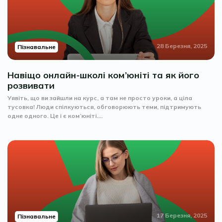
28 Березня, 2025
Пізнавальне
Навіщо онлайн-школі ком’юніті та як його
розвивати
Уявіть, що ви зайшли на курс, а там не просто уроки, а ціла
тусовка! Люди спілкуються, обговорюють теми, підтримують
одне одного. Це і є ком’юніті....
17 Березня, 2025
Пізнавальне