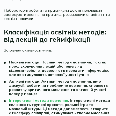
Лабораторні роботи та практикуми дають можливість
застосувати знання на практиці, розвиваючи аналітичні та
технічні навички.
Класифікація освітніх методів:
від лекцій до гейміфікації
За рівнем активності учнів:
Пасивні методи. Пасивні методи навчання, такі як
прослуховування лекцій або перегляд
відеоматеріалів, дозволяють передати інформацію,
але не стимулюють активної участі учнів.
Активні методи. Активні методи навчання, як-от
дискусії, дебати чи проблемне навчання, сприяють
розвитку критичного мислення та активній участі
класу у процесі.
Інтерактивні методи навчання
. Інтерактивні методи
включають групові проєкти, рольові ігри та
мозковий штурм. Ці методи допомагають створити
атмосферу співпраці, стимулюють творче мислення