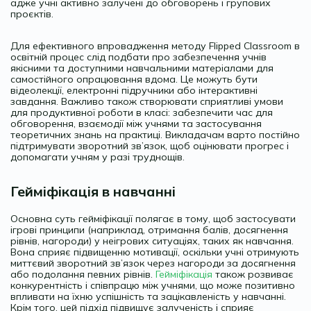
адже учні активно залучені до обговорень і групових
проєктів.
Для ефективного впровадження методу Flipped Classroom в
освітній процес слід подбати про забезпечення учнів
якісними та доступними навчальними матеріалами для
самостійного опрацювання вдома. Це можуть бути
відеолекції, електронні підручники або інтерактивні
завдання. Важливо також створювати сприятливі умови
для продуктивної роботи в класі: забезпечити час для
обговорення, взаємодії між учнями та застосування
теоретичних знань на практиці. Викладачам варто постійно
підтримувати зворотний зв’язок, щоб оцінювати прогрес і
допомагати учням у разі труднощів.
Гейміфікація в навчанні
Основна суть гейміфікації полягає в тому, щоб застосувати
ігрові принципи (наприклад, отримання балів, досягнення
рівнів, нагороди) у неігрових ситуаціях, таких як навчання.
Вона сприяє підвищенню мотивації, оскільки учні отримують
миттєвий зворотний зв’язок через нагороди за досягнення
або подолання певних рівнів.
Гейміфікація
також розвиває
конкурентність і співпрацю між учнями, що може позитивно
впливати на їхню успішність та зацікавленість у навчанні.
Крім того, цей підхід підвищує залученість і сприяє