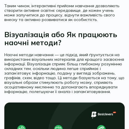
Таким чином, інтерактивні прийоми навчання дозволяють
створити активне освітнє середовище, де кожен учень
може залучитися до процесу, відчути важливість свого
внеску та активно розвиватися як особистість.
Візуалізація або Як працюють
наочні методи?
Наочні методи навчання — це підхід, який ґрунтується на
використанні візуальних матеріалів для кращого засвоєння
інформації. Візуалізація сприяє більш глибокому розумінню
складних тем, оскільки людина легше сприймає і
запам’ятовує інформацію, подану у вигляді зображень,
графіків, схем, відео тощо. Ці методи базуються на тому, що
візуальні образи стимулюють роботу мозку, сприяють
асоціативному мисленню та допомагають впорядкувати
інформацію, полегшуючи її аналіз і запам’ятовування.