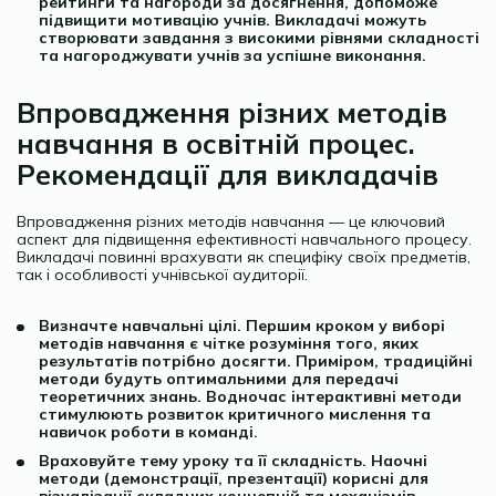
рейтинги та нагороди за досягнення, допоможе
підвищити мотивацію учнів. Викладачі можуть
створювати завдання з високими рівнями складності
та нагороджувати учнів за успішне виконання.
Впровадження різних методів
навчання в освітній процес.
Рекомендації для викладачів
Впровадження різних методів навчання — це ключовий
аспект для підвищення ефективності навчального процесу.
Викладачі повинні врахувати як специфіку своїх предметів,
так і особливості учнівської аудиторії.
Визначте навчальні цілі. Першим кроком у виборі
методів навчання є чітке розуміння того, яких
результатів потрібно досягти. Приміром, традиційні
методи будуть оптимальними для передачі
теоретичних знань. Водночас інтерактивні методи
стимулюють розвиток критичного мислення та
навичок роботи в команді.
Враховуйте тему уроку та її складність. Наочні
методи (демонстрації, презентації) корисні для
візуалізації складних концепцій та механізмів.