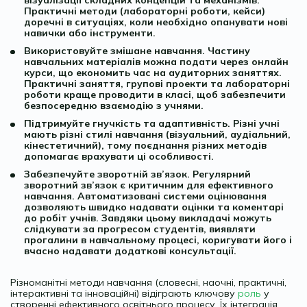
Практичні методи (лабораторні роботи, кейси)
доречні в ситуаціях, коли необхідно опанувати нові
навички або інструменти.
Використовуйте змішане навчання. Частину
навчальних матеріалів можна подати через онлайн
курси, що економить час на аудиторних заняттях.
Практичні заняття, групові проекти та лабораторні
роботи краще проводити в класі, щоб забезпечити
безпосередню взаємодію з учнями.
Підтримуйте гнучкість та адаптивність. Різні учні
мають різні стилі навчання (візуальний, аудіальний,
кінестетичний), тому поєднання різних методів
допомагає врахувати ці особливості.
Забезпечуйте зворотній зв’язок. Регулярний
зворотний зв’язок є критичним для ефективного
навчання. Автоматизовані системи оцінювання
дозволяють швидко надавати оцінки та коментарі
до робіт учнів. Завдяки цьому викладачі можуть
слідкувати за прогресом студентів, виявляти
прогалини в навчальному процесі, коригувати його і
вчасно надавати додаткові консультації.
Різноманітні методи навчання (словесні, наочні, практичні,
інтерактивні та інноваційні) відіграють ключову
роль
у
створенні ефективного освітнього процесу. Їх інтеграція