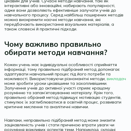
цікавим для учнів. Сучасні методи навчання, такі як
інтерактивні або інноваційні, набирають популярності,
адже вони дозволяють ефективніше залучати учнів до
навчального процесу. Серед найбільш поширених методів
можна виокремити наочні методи навчання, які
передбачають використання візуальних матеріалів, а
також словесні й практичні підходи.
Чому важливо правильно
обирати методи навчання?
Кожен учень має індивідуальні особливості сприйняття
інформації, тому правильно підібраний метод допомагає
адаптувати навчальний процес під його потреби та
можливості. Використовуючи різноманітні методи,
викладач
може зробити уроки цікавішими та захопливішими.
Залучення учнів до активної участі сприяє кращому
розумінню та запам’ятовуванню матеріалу. Крім того,
правильно обраний метод підвищує мотивацію студентів,
стимулює їх заглиблюватися в освітній процес, розвивати
критичне мислення та аналітичні навички.
Навпаки, неправильно підібраний метод може знизити
зацікавленість учнів і стати причиною втрати уваги чи
розуміння важливих аспектів теми. Наприклад, складні