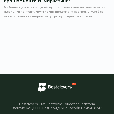
працює контент-маркетинг?
Ми бачили десятки запусків курсів. І точно знаємо: можна мати
ідеальний контент, круті лекції, продуману програму. Але без
якісного контент-маркетингу про курс просто ніхто не...
Bestclevers TM: Electronic Education Platform
Ідентифікаційний код юридичної особи № 45418743