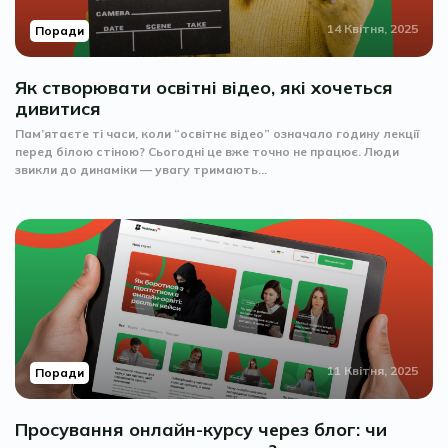
14 Квітня, 2025
Поради
Як створювати освітні відео, які хочеться
дивитися
Пам’ятаєте ті часи, коли “освітнє відео” означало годину лекції
перед білою стіною? Сьогодні це вже точно не працює. Люди
звикли до динаміки — увагу тримають...
11 Квітня, 2025
Поради
Просування онлайн-курсу через блог: чи