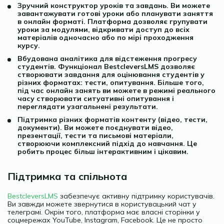
Зручний конструктор уроків та завдань. Ви можете
завантажувати готові уроки або планувати заняття
в онлайн форматі. Платформа дозволяє групувати
уроки за модулями, відкривати доступ до всіх
матеріалів одночасно або по мірі проходження
курсу.
Вбудована аналітика для відстеження прогресу
студентів. Функціонал BestcleversLMS дозволяє
створювати завдання для оцінювання студентів у
різних форматах: тести, опитування. Більше того,
під час онлайн занять ви можете в режимі реального
часу створювати ситуативні опитування і
переглядати узагальнені результати.
Підтримка різних форматів контенту (відео, тести,
документи). Ви можете поєднувати відео,
презентації, тести та письмові матеріали,
створюючи комплексний підхід до навчання. Це
робить процес більш інтерактивним і цікавим.
Підтримка та спільнота
BestcleversLMS
забезпечує активну підтримку користувачів.
Ви завжди можете звернутися в користувацький чат у
телеграмі. Окрім того, платформа має власні сторінки у
соцмережах YouTube, Instagram, Facebook. Це не просто