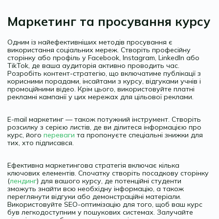
Маркетинг та просування курсу
Одним із найефективніших методів просування є
використання соціальних мереж. Створіть професійну
сторінку або профіль у Facebook, Instagram, LinkedIn або
TikTok, де ваша аудиторія активно проводить час.
Розробіть контент-стратегію, що включатиме публікації з
корисними порадами, інсайтами з курсу, відгуками учнів і
промоційними відео. Крім цього, використовуйте платні
рекламні кампанії у цих мережах для цільової реклами.
E-mail маркетинг — також потужний інструмент. Створіть
розсилку з серією листів, де ви ділитеся інформацією про
курс, його
переваги
та пропонуєте спеціальні знижки для
тих, хто підписався.
Ефективна маркетингова стратегія включає кілька
ключових елементів. Спочатку створіть посадкову сторінку
(
лендинг
) для вашого курсу, де потенційні студенти
зможуть знайти всю необхідну інформацію, а також
переглянути відгуки або демонстраційні матеріали.
Використовуйте SEO-оптимізацію для того, щоб ваш курс
був легкодоступним у пошукових системах. Залучайте