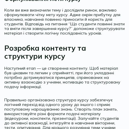
Коли ви вже визначили тему і дослідили ринок, важливо
сформулювати чітку мету курсу. Адже окрім прибутку для
власника, навчання повинно приносити й користь для
студентів. Відповідь на питання “Що студенти повинні знати
та вміти після завершення курсу?” допоможе структурувати
матеріал і створити логічну послідовність уроків.
Розробка контенту та
структури курсу
Наступний етап — це створення контенту. Щоб матеріал
був цікавим та легким у сприйнятті, при його укладанні
потрібно дотримуватися принципів, спрямованих на
активну взаємодію з учнями, мотивацію та структуровану
подачу інформації.
Правильно організована структура курсу забезпечує
логічний перехід від одного уроку до іншого і сприяє
поступовому нарощуванню знань. Створіть план занять,
використовуйте різні формати подачі матеріалу
(відеоуроки, конспекти, презентації). Залучайте студентів
до активної взаємодії, інтегруйте в навчання вікторини,
тести, опитування. Для кращого розуміння теми учнями