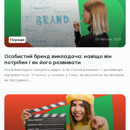
25 Квітня, 2025
Поради
Особистий бренд викладача: навіщо він
потрібен і як його розвивати
Коли викладач говорить щиро, а не тільки розумно — це завжди
відчувається. У голосі, у словах, у тому, як він реагує на питання,
як підтримує,...