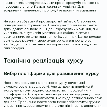
намагайтеся використовувати прості зрозумілі пояснення,
проводьте аналогії з життєвими ситуаціями. Для
закріплення вивченого пропонуйте практичні завдання.
Не варто забувати й про зворотній зв’язок. Створіть чат
спілкування зі студентами. В ньому не тільки ви зможете
дати додаткові пояснення до незрозумілих моментів, а й
учасники зможуть спілкуватися між собою, ділитися
враженнями, рекомендаціями, очікуваннями. Це допоможе
вам краще розуміти свою аудиторію, а відповідно за
необхідності вчасно вносити корективи та покращувати
свій продукт.
Технічна реалізація курсу
Вибір платформи для розміщення курсу
Часто для розміщення власного курсу початківці
використовують соцмережі. Але це досить примітивнй
інструмент, тому радимо скористатися професійними
платформами. Їх є достатньо на українському ринку, тому
слід детально проаналізувати, яка буде оптимальною саме
для вас. Правильна платформа може забезпечити зручне
управління курсом, залучення студентів і навіть допомогти