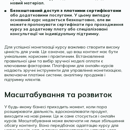
новий матеріал.
Безкоштовний доступ з платними сертифікатами
або додатковими послугами. У цьому випадку
основний курс надається безкоштовно, але ви
можете пропонувати сертифікати про проходження
курсу за додаткову плату або спеціалізовані
консультації чи індивідуальну підтримку.
Для успішної монетизації курсу важливо створити високу
цінність для учнів. Це означає, що ваш контент має бути
унікальним, корисним і практичним. Встановлення
правильної ціни та вибір зручної моделі оплати є
ключовими факторами. Платформи для онлайн-курсів
надають зручні інструменти для управління монетизацією,
включаючи платіжні системи, аналітику продажів і
підтримку клієнтів.
Масштабування та розвиток
У будь-якому бізнесі приходить момент, коли пора
розширювати діяльність, вдосконалювати продукт,
виходити на нові ринки. Це ж саме стосується і онлайн
курсів. Масштабування може включати не лише збільшення
обсягу контенту. Воно передбачає адаптацію курсу для
нових ринків, мов, а також автоматизацію навчального