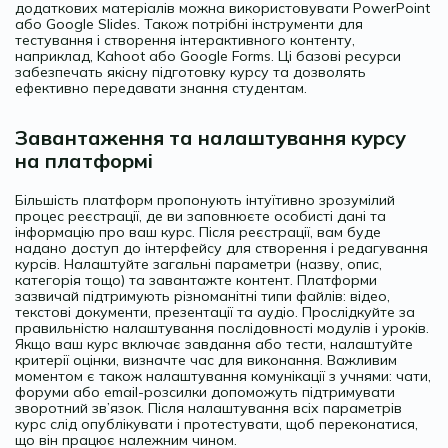
додаткових матеріалів можна використовувати PowerPoint
або Google Slides. Також потрібні інструменти для
тестування і створення інтерактивного контенту,
наприклад, Kahoot або Google Forms. Ці базові ресурси
забезпечать якісну підготовку курсу та дозволять
ефективно передавати знання студентам.
Завантаження та налаштування курсу
на платформі
Більшість платформ пропонують інтуїтивно зрозумілий
процес реєстрації, де ви заповнюєте особисті дані та
інформацію про ваш курс. Після реєстрації, вам буде
надано доступ до інтерфейсу для створення і редагування
курсів. Налаштуйте загальні параметри (назву, опис,
категорія тощо) та завантажте контент. Платформи
зазвичай підтримують різноманітні типи файлів: відео,
текстові документи, презентації та аудіо. Прослідкуйте за
правильністю налаштування послідовності модулів і уроків.
Якщо ваш курс включає завдання або тести, налаштуйте
критерії оцінки, визначте час для виконання. Важливим
моментом є також налаштування комунікації з учнями: чати,
форуми або email-розсилки допоможуть підтримувати
зворотний зв’язок. Після налаштування всіх параметрів
курс слід опублікувати і протестувати, щоб переконатися,
що він працює належним чином.