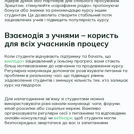
лідерів думок або партнерів для спільного просування.
Зрештою, стимулюйте «сарафанне радіо», пропонуючи
бонуси або знижки за рекомендацію курсу іншим
студентам. Це дозволить створити стабільний потік
зацікавлених учнів і підвищить популярність курсу.
Взаємодія з учнями – користь
для всіх учасників процесу
Коли студенти відчувають підтримку та бачать, що
викладач
зацікавлений у їхньому прогресі, вони стають
більш мотивованими до навчання та продовження курсу.
Регулярна комунікація допомагає розв’язувати питання та
проблеми в реальному часі, що підвищує рівень
задоволення студентів і зменшує кількість тих, хто залишає
курс на півдорозі.
Для налагодження зв’язку зі студентами можна
використовувати різні канали комунікації: чати, форуми,
email-розсилки або соціальні мережі. Важливо
організовувати регулярні сесії з питаннями та відповідями,
онлайн-консультації чи
вебінари
, щоб студенти могли
безпосередньо звертатися до вас із запитаннями.