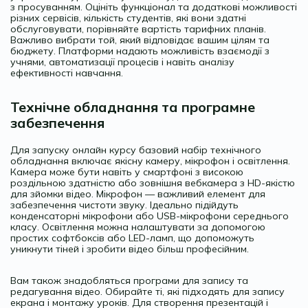
з просуванням. Оцініть функціонал та додаткові можливості
різних сервісів, кількість студентів, які вони здатні
обслуговувати, порівняйте вартість тарифних планів.
Важливо вибрати той, який відповідає вашим цілям та
бюджету. Платформи надають можливість взаємодії з
учнями, автоматизації процесів і навіть аналізу
ефективності навчання.
Технічне обладнання та програмне
забезпечення
Для запуску онлайн курсу базовий набір технічного
обладнання включає якісну камеру, мікрофон і освітлення.
Камера може бути навіть у смартфоні з високою
роздільною здатністю або зовнішня вебкамера з HD-якістю
для зйомки відео. Мікрофон — важливий елемент для
забезпечення чистоти звуку. Ідеально підійдуть
конденсаторні мікрофони або USB-мікрофони середнього
класу. Освітлення можна налаштувати за допомогою
простих софтбоксів або LED-ламп, що допоможуть
уникнути тіней і зробити відео більш професійним.
Вам також знадобляться програми для запису та
редагування відео. Обирайте ті, які підходять для запису
екрана і монтажу уроків. Для створення презентацій і