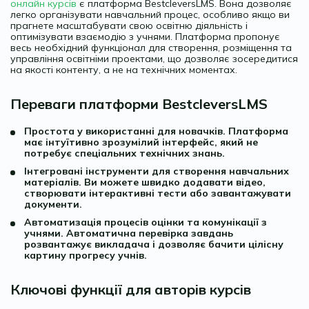
онлайн курсів
є платформа BestcleversLMS. Вона дозволяє
легко організувати навчальний процес, особливо якщо ви
прагнете масштабувати свою освітню діяльність і
оптимізувати взаємодію з учнями. Платформа пропонує
весь необхідний функціонал для створення, розміщення та
управління освітніми проектами, що дозволяє зосередитися
на якості контенту, а не на технічних моментах.
Переваги платформи BestcleversLMS
Простота у використанні для новачків. Платформа
має інтуїтивно зрозумілий інтерфейс, який не
потребує спеціальних технічних знань.
Інтегровані інструменти для створення навчальних
матеріалів. Ви можете швидко додавати відео,
створювати інтерактивні тести або завантажувати
документи.
Автоматизація процесів оцінки та комунікації з
учнями. Автоматична перевірка завдань
розвантажує викладача і дозволяє бачити цілісну
картину прогресу учнів.
Ключові функції для авторів курсів