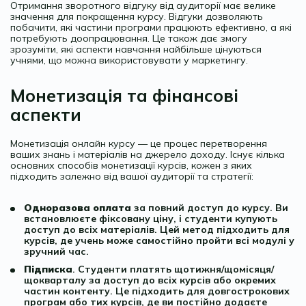
Отримання зворотного відгуку від аудиторії має велике
значення для покращення курсу. Відгуки дозволяють
побачити, які частини програми працюють ефективно, а які
потребують доопрацювання. Це також дає змогу
зрозуміти, які аспекти навчання найбільше цінуються
учнями, що можна використовувати у маркетингу.
Монетизація та фінансові
аспекти
Монетизація онлайн курсу — це процес перетворення
ваших знань і матеріалів на джерело доходу. Існує кілька
основних способів монетизації курсів, кожен з яких
підходить залежно від вашої аудиторії та стратегії:
Одноразова оплата
за повний доступ до курсу. Ви
встановлюєте фіксовану ціну, і студенти купують
доступ до всіх матеріалів. Цей метод підходить для
курсів, де учень може самостійно пройти всі модулі у
зручний час.
Підписка
. Студенти платять щотижня/щомісяця/
щокварталу за доступ до всіх курсів або окремих
частин контенту. Це підходить для довгострокових
програм або тих курсів, де ви постійно додаєте