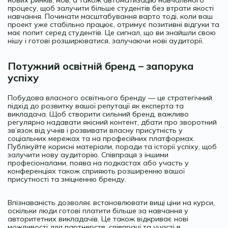
процесу, щоб залучити більше студентів без втрати якості
навчання. Починати масштабування варто тоді, коли ваш
проект уже стабільно працює, отримує позитивні відгуки та
має попит серед студентів. Це сигнал, що ви знайшли свою
нішу і готові розширюватися, залучаючи нові аудиторії.
Потужний освітній бренд – запорука
успіху
Побудова власного освітнього бренду — це стратегічний
підхід до розвитку вашої репутації як експерта та
викладача. Щоб створити сильний бренд, важливо
регулярно надавати якісний контент, дбати про зворотний
зв’язок від учнів і розвивати власну присутність у
соціальних мережах та на професійних платформах.
Публікуйте корисні матеріали, поради та історії успіху, щоб
залучити нову аудиторію. Співпраця з іншими
професіоналами, поява на подкастах або участь у
конференціях також сприяють розширенню вашої
присутності та зміцненню бренду.
Впізнаваність дозволяє встановлювати вищі ціни на курси,
оскільки люди готові платити більше за навчання у
авторитетних викладачів. Це також відкриває нові
можливості для партнерств, співпраці та участі в