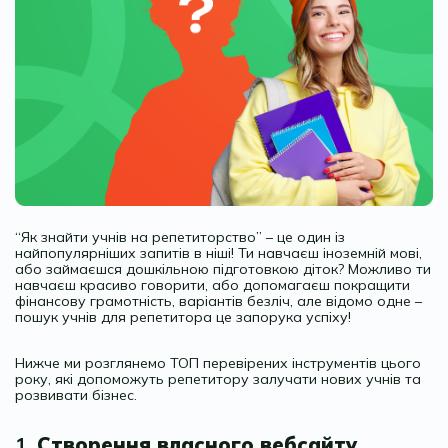
“Як знайти учнів на репетиторство” – це один із
найпопулярніших запитів в ніші! Ти навчаєш іноземній мові,
або займаєшся дошкільною підготовкою діток? Можливо ти
навчаєш красиво говорити, або допомагаєш покращити
фінансову грамотність, варіантів безліч, але відомо одне –
пошук учнів для репетитора це запорука успіху!
Нижче ми розглянемо ТОП перевірених інструментів цього
року, які допоможуть репетитору залучати нових учнів та
розвивати бізнес.
1.
Створення власного вебсайту