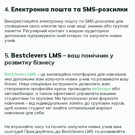
4.
Електронна пошта та SMS-розсилки
Використовуйте електронну пошту та SMS-розсилки для
сповіщення своїх клієнтів про нові акції, знижки або групові
заняття. Регулярний контакт з вашою аудиторією
допоможе підтримувати їхній інтерес та залучати нових
учнів.
5.
Bestclevers LMS
– ваш помічник у
розвитку бізнесу
Bestclevers LMS
– це інноваційна платформа для навчання,
яка допоможе вам залучати нових учнів та розвивати ваш
бізнес. Наші спеціальні інструменти дозволять вам
створювати професійні курси, проводити
вебінари
або
автовебінари, а також ефективно управляти вашими
студентами та групами. Ми пропонуємо різні формати
навчання – від індивідуальних занять до групових курсів,
щоб кожен студент міг знайти оптимальний варіант
навчання для себе.
Не втрачайте часу та почніть залучати нових учнів вже
сьогодні! Приєднуйтесь до Bestclevers LMS та розвивайте