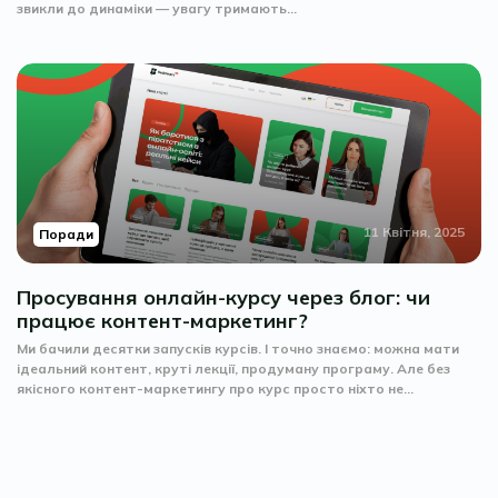
звикли до динаміки — увагу тримають...
11 Квітня, 2025
Поради
Просування онлайн-курсу через блог: чи
працює контент-маркетинг?
Ми бачили десятки запусків курсів. І точно знаємо: можна мати
ідеальний контент, круті лекції, продуману програму. Але без
якісного контент-маркетингу про курс просто ніхто не...