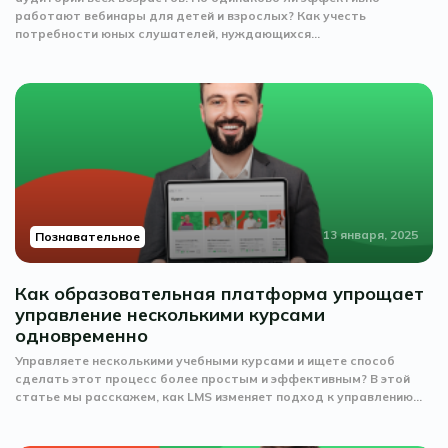
работают вебинары для детей и взрослых? Как учесть
потребности юных слушателей, нуждающихся...
13 января, 2025
Познавательное
Как образовательная платформа упрощает
управление несколькими курсами
одновременно
Управляете несколькими учебными курсами и ищете способ
сделать этот процесс более простым и эффективным? В этой
статье мы расскажем, как LMS изменяет подход к управлению...