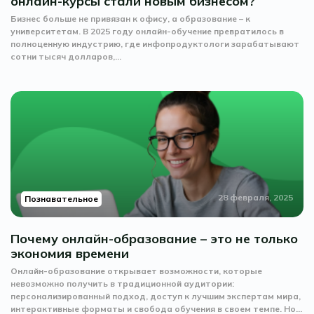
онлайн-курсы стали новым бизнесом?
Бизнес больше не привязан к офису, а образование – к
университетам. В 2025 году онлайн-обучение превратилось в
полноценную индустрию, где инфопродуктологи зарабатывают
сотни тысяч долларов,...
28 февраля, 2025
Познавательное
Почему онлайн-образование – это не только
экономия времени
Онлайн-образование открывает возможности, которые
невозможно получить в традиционной аудитории:
персонализированный подход, доступ к лучшим экспертам мира,
интерактивные форматы и свобода обучения в своем темпе. Но...