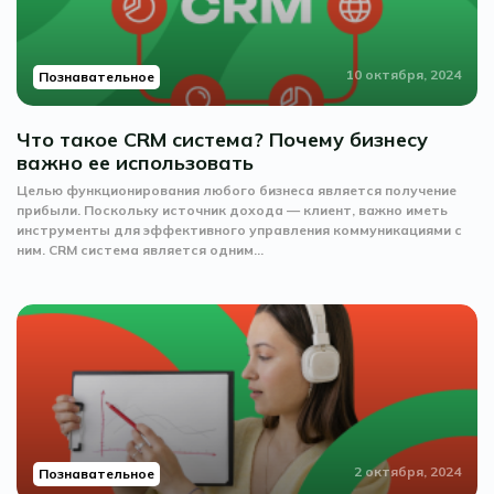
10 октября, 2024
Познавательное
Что такое CRM система? Почему бизнесу
важно ее использовать
Целью функционирования любого бизнеса является получение
прибыли. Поскольку источник дохода — клиент, важно иметь
инструменты для эффективного управления коммуникациями с
ним. CRM система является одним...
2 октября, 2024
Познавательное