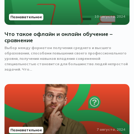
10 августа, 2024
Познавательное
Что такое офлайн и онлайн обучение –
сравнение
Выбор между форматом получения среднего и высшего
образования, способами повышения своего профессионального
уровня, получения навыков владения современной
специальностью становится для большинства людей непростой
задачей. Что...
7 августа, 2024
Познавательное