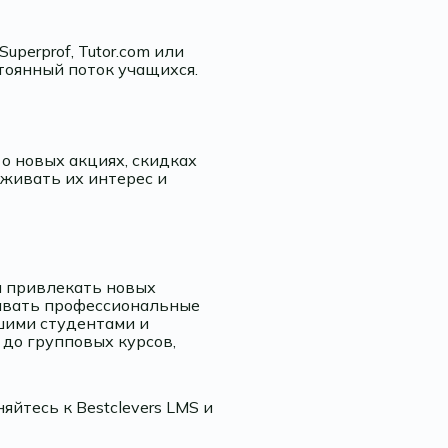
perprof, Tutor.com или
тоянный поток учащихся.
о новых акциях, скидках
живать их интерес и
м привлекать новых
давать профессиональные
шими студентами и
до групповых курсов,
йтесь к Bestclevers LMS и