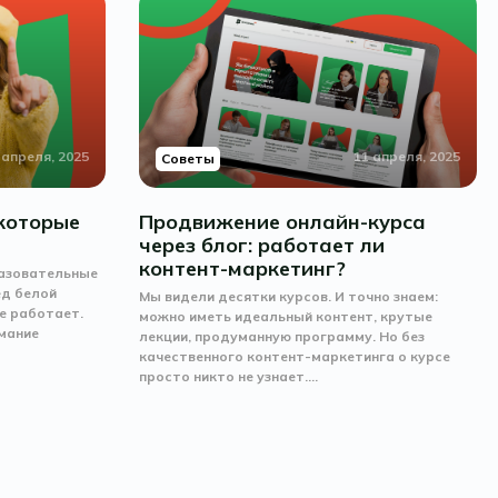
 апреля, 2025
11 апреля, 2025
Советы
 которые
Продвижение онлайн-курса
через блог: работает ли
контент-маркетинг?
разовательные
ед белой
Мы видели десятки курсов. И точно знаем:
не работает.
можно иметь идеальный контент, крутые
имание
лекции, продуманную программу. Но без
качественного контент-маркетинга о курсе
просто никто не узнает....