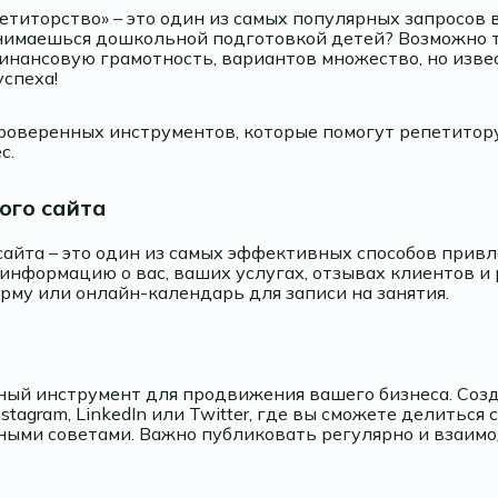
етиторство» – это один из самых популярных запросов 
нимаешься дошкольной подготовкой детей? Возможно т
нансовую грамотность, вариантов множество, но извес
успеха!
роверенных инструментов, которые помогут репетитор
с.
ого сайта
сайта – это один из самых эффективных способов привл
информацию о вас, ваших услугах, отзывах клиентов и
рму или онлайн-календарь для записи на занятия.
ный инструмент для продвижения вашего бизнеса. Соз
stagram, LinkedIn или Twitter, где вы сможете делиться 
ными советами. Важно публиковать регулярно и взаим