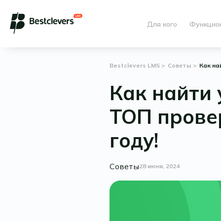
Для кого
Функцио
Bestclevers LMS
Советы
Как на
Как найти 
ТОП прове
году!
Советы
28 июня, 2024