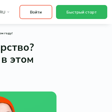
RU
Войти
Быстрый старт
ом году!
орство?
в этом