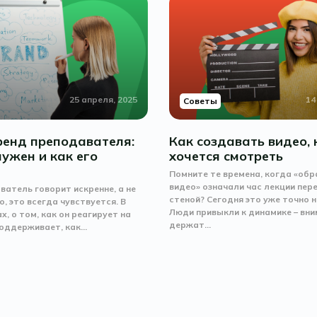
25 апреля, 2025
14
Советы
ренд преподавателя:
Как создавать видео,
нужен и как его
хочется смотреть
ь
Помните те времена, когда «об
видео» означали час лекции пер
ватель говорит искренне, а не
стеной? Сегодня это уже точно 
, это всегда чувствуется. В
Люди привыкли к динамике – вн
ах, о том, как он реагирует на
держат...
оддерживает, как...