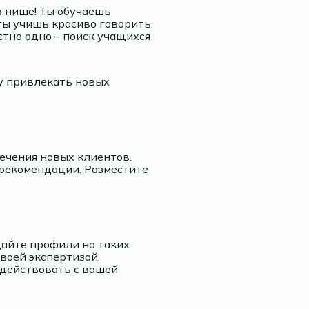
в нише! Ты обучаешь
ы учишь красиво говорить,
тно одно – поиск учащихся
у привлекать новых
ечения новых клиентов.
 рекомендации. Разместите
дайте профили на таких
своей экспертизой,
одействовать с вашей