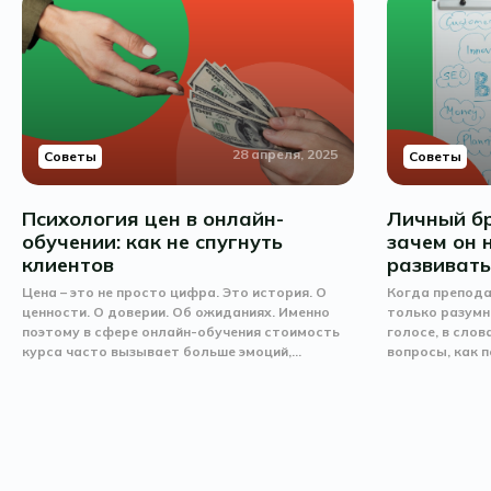
28 апреля, 2025
Советы
Советы
Психология цен в онлайн-
Личный б
обучении: как не спугнуть
зачем он 
клиентов
развиват
Цена – это не просто цифра. Это история. О
Когда препода
ценности. О доверии. Об ожиданиях. Именно
только разумно
поэтому в сфере онлайн-обучения стоимость
голосе, в слов
курса часто вызывает больше эмоций,...
вопросы, как п