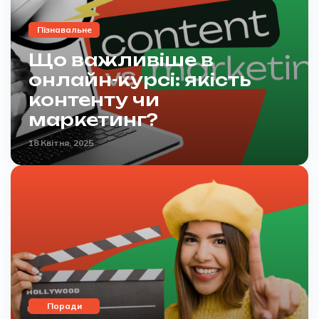
Пізнавальне
Що важливіше в
онлайн-курсі: якість
контенту чи
маркетинг?
18 Квітня, 2025
Поради