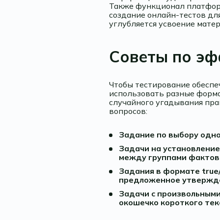
Также функционал платформ
создание онлайн-тестов дл
углубляется усвоение матер
Советы по эф
Чтобы тестирование обеспе
использовать разные форма
случайного угадывания пра
вопросов:
Задание по выбору одно
Задачи на установление
между группами фактов
Задания в формате true/
предложенное утвержд
Задачи с произвольными
окошечко короткого тек