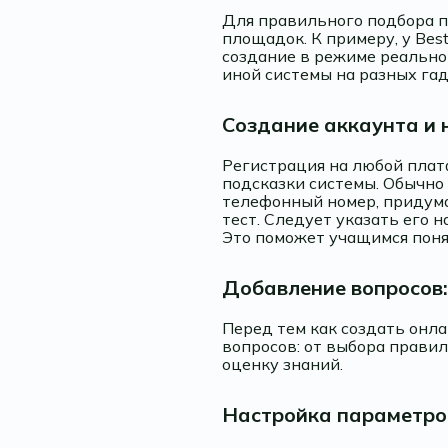
Для правильного подбора п
площадок. К примеру, у Bes
создание в режиме реально
иной системы на разных га
Создание аккаунта и 
Регистрация на любой плат
подсказки системы. Обычно
телефонный номер, придума
тест. Следует указать его 
Это поможет учащимся поня
Добавление вопросов:
Перед тем как создать онла
вопросов: от выбора прави
оценку знаний.
Настройка параметров