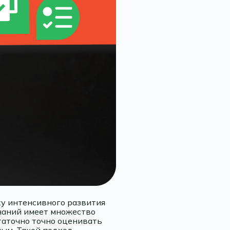
у интенсивного развития
знаний имеет множество
таточно точно оценивать