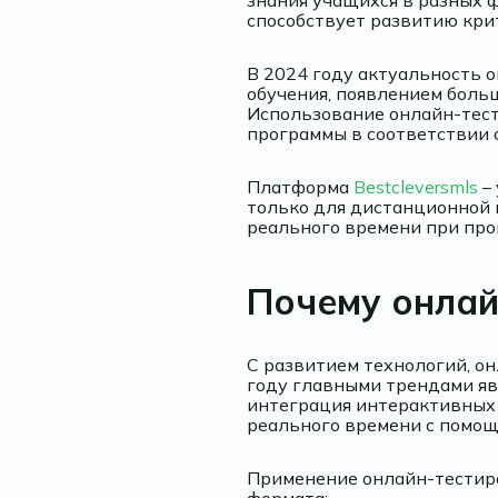
знания учащихся в разных 
способствует развитию кри
В 2024 году актуальность 
обучения, появлением боль
Использование онлайн-тест
программы в соответствии 
Платформа
Bestcleversmls
–
только для дистанционной 
реального времени при про
Почему онлай
С развитием технологий, он
году главными трендами яв
интеграция интерактивных 
реального времени с помощ
Применение онлайн-тестир