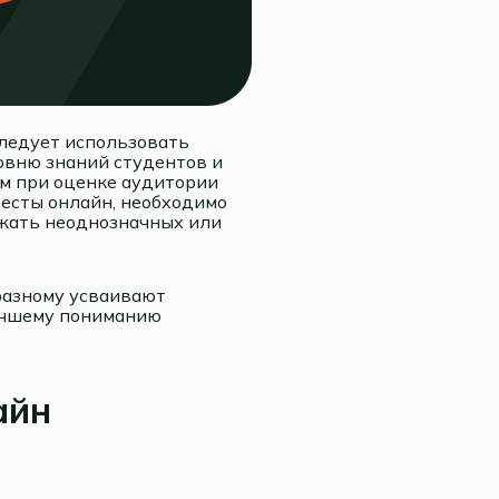
ледует использовать
овню знаний студентов и
м при оценке аудитории
тесты онлайн, необходимо
ржать неоднозначных или
-разному усваивают
лучшему пониманию
айн