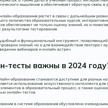
форматах, а также делать учебный процесс интерактив
тического мышления и обеспечивает обратную связь в 
онлайн-образования растет в связи с дальнейшим разв
шого количества образовательных курсов, интерактивн
ов обеспечивает не только оценку знаний, но и помог
с результатами тестирования.
 удобный и функциональный инструмент, позволяющий 
проверки знаний, но и для взаимодействия лектора с а
ведении вебинаров и онлайн встреч.
н-тесты важны в 2024 году
лайн-образование становится доступнее для разных ка
ляется использование искусственного интеллекта для 
элементов в образовательный процесс, а также оценка
ью онлайн-тестов.
ования в системе образования обусловлено очевидным