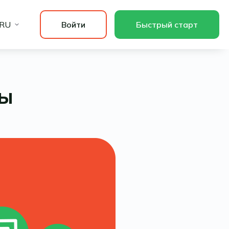
RU
Войти
Быстрый старт
ты