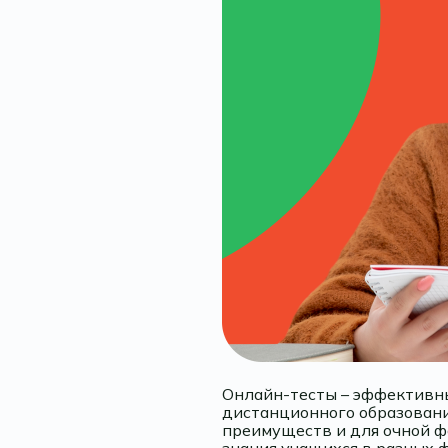
Онлайн-тесты – эффективны
дистанционного образовани
преимуществ и для очной ф