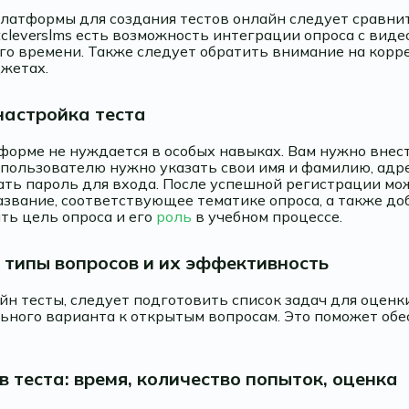
латформы для создания тестов онлайн следует сравн
tcleverslms есть возможность интеграции опроса с вид
го времени. Также следует обратить внимание на корр
джетах.
настройка теста
форме не нуждается в особых навыках. Вам нужно внест
 пользователю нужно указать свои имя и фамилию, адре
ть пароль для входа. После успешной регистрации мо
название, соответствующее тематике опроса, а также до
ть цель опроса и его
роль
в учебном процессе.
 типы вопросов и их эффективность
йн тесты, следует подготовить список задач для оценк
льного варианта к открытым вопросам. Это поможет об
 теста: время, количество попыток, оценка