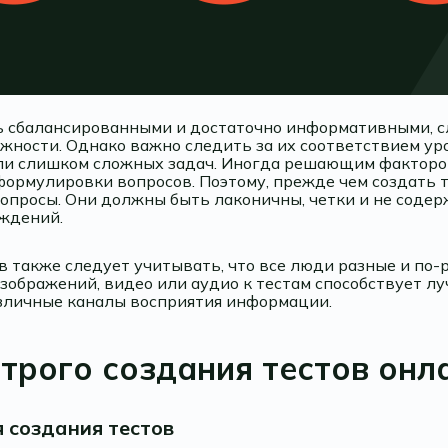
ь сбалансированными и достаточно информативными, с
ожности. Однако важно следить за их соответствием ур
или слишком сложных задач. Иногда решающим факторо
формулировки вопросов. Поэтому, прежде чем создать 
опросы. Они должны быть лаконичны, четки и не соде
ждений.
в также следует учитывать, что все люди разные и по
ображений, видео или аудио к тестам способствует 
зличные каналы восприятия информации.
трого создания тестов онл
 создания тестов