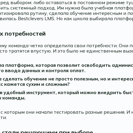
ред выбором: либо оставаться в постоянном режиме ту
ить системный подход. Им нужна была учебная платфо
тизировала рутину, сделала обучение интересным и п
вилась Bestclevers LMS. Но как школа выбирала платфо
х потребностей
му команда четко определила свои потребности. Они п
то тратятся впустую. И это было не единственным выз
ла платформа, которая позволит освободить админи
го ввода данных и контроля оплат.
а сделать обучение не просто полезным, но и интере
сс кажется сухим и сложным?
ся удобный инструмент, который можно внедрить быст
ы команды.
 с которым они начали тестировать разные решения. И 
ти.
е стали решающими при выборе