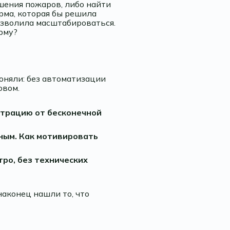
шения пожаров, либо найти
рма, которая бы решила
озволила масштабироваться.
рму?
оняли: без автоматизации
овом.
страцию от бесконечной
сным. Как мотивировать
ро, без технических
наконец нашли то, что