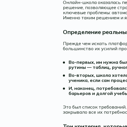
Онлайн-школа оказалась пе
решение, позволяющее стро
ключевые проблемы: автома
Именно таким решением и я
Определение реальны
Прежде чем искать платфор
большинство их усилий прос
Во-первых, им нужна бы
рутины — таблиц, ручно
Во-вторых, школа хотел
ученика, если сам проце
И, наконец, потребовал
барьеров и долгой учеб
Это был список требований,
закрывало все их потребнос
Три критерия, которы