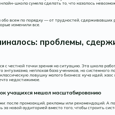
нлайн-школа сумела сделать то, что казалось невозмо
м обо всем по порядку — от трудностей, сдерживавших 
орые изменили все.
ачиналось: проблемы, сдер
я с честной точки зрения на ситуацию. Эта школа рабо
о энтузиазма, неплохая база учеников, но системного п
классическую ловушку малого бизнеса: куча идей, хаос
ечто недостижимое.
ток учащихся мешал масштабированию
и: после промоакций, рекламы или рекомендаций. А по
 за новой аудиторией вместо того, чтобы строить сист