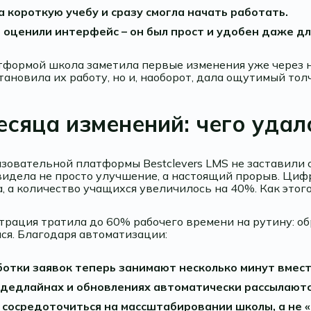
 короткую учебу и сразу смогла начать работать.
оценили интерфейс – он был прост и удобен даже дл
атформой школа заметила первые изменения уже через 
тановила их работу, но и, наоборот, дала ощутимый тол
есяца изменений: чего удал
зовательной платформы Bestclevers LMS не заставили с
идела не просто улучшение, а настоящий прорыв. Цифры
, а количество учащихся увеличилось на 40%. Как этог
рация тратила до 60% рабочего времени на рутину: об
ся. Благодаря автоматизации:
ботки заявок теперь занимают несколько минут вмест
 дедлайнах и обновлениях автоматически рассылаютс
сосредоточиться на массштабировании школы, а не 