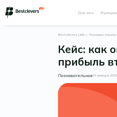
Для кого
Функцио
Bestclevers LMS
Познавательное
Кейс: как 
прибыль в
Познавательное
31 января, 202