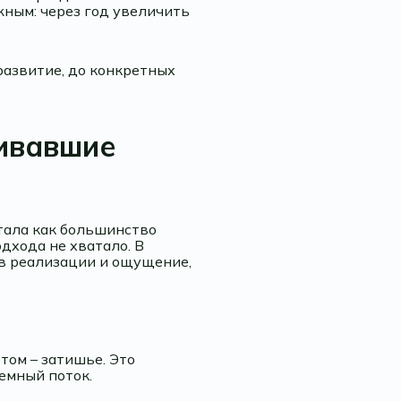
жным: через год увеличить
развитие, до конкретных
живавшие
тала как большинство
одхода не хватало. В
 в реализации и ощущение,
том – затишье. Это
емный поток.