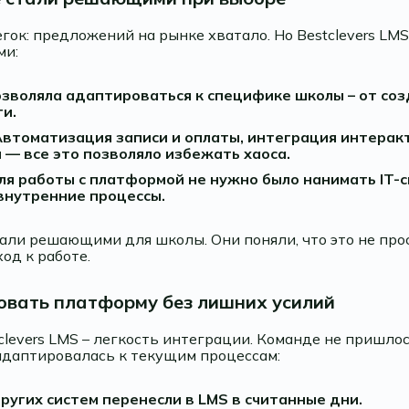
ок: предложений на рынке хватало. Но Bestclevers LM
ми:
озволяла адаптироваться к специфике школы – от соз
и.
втоматизация записи и оплаты, интеграция интерак
— все это позволяло избежать хаоса.
ля работы с платформой не нужно было нанимать IT-
внутренние процессы.
али решающими для школы. Они поняли, что это не прос
од к работе.
овать платформу без лишних усилий
clevers LMS – легкость интеграции. Команде не пришло
адаптировалась к текущим процессам:
ругих систем перенесли в LMS в считанные дни.