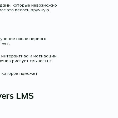
одами, которые невозможно
все это велось вручную
бучение после первого
 нет.
а интерактива и мотивации.
еник рискует «выпасть».
, которое поможет
vers LMS