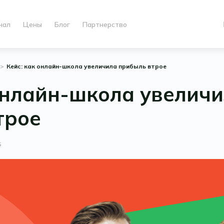
нал
Цены
Блог
Партнерство
Кейс: как онлайн-школа увеличила прибыль втрое
онлайн-школа увелич
трое
5