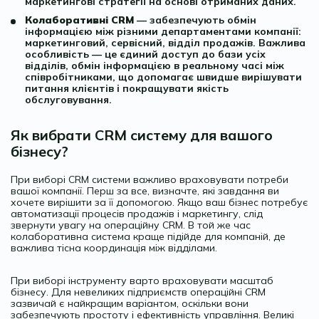
маркетингові стратегії на основі отриманих даних.
Колаборативні CRM
— забезпечують обмін
інформацією між різними департаментами компанії:
маркетинговий, сервісний, відділ продажів. Важлива
особливість — це єдиний доступ до бази усіх
відділів, обмін інформацією в реальному часі між
співробітниками, що допомагає швидше вирішувати
питання клієнтів і покращувати якість
обслуговування.
Як вибрати CRM систему для вашого
бізнесу?
При виборі CRM системи важливо враховувати потреби
вашої компанії. Перш за все, визначте, які завдання ви
хочете вирішити за її допомогою. Якщо ваш бізнес потребує
автоматизації процесів продажів і маркетингу, слід
звернути увагу на операційну CRM. В той же час
колаборативна система краще підійде для компаній, де
важлива тісна координація між відділами.
При виборі інструменту варто враховувати масштаб
бізнесу. Для невеликих підприємств операційні CRM
зазвичай є найкращим варіантом, оскільки вони
забезпечують простоту і ефективність управління. Великі