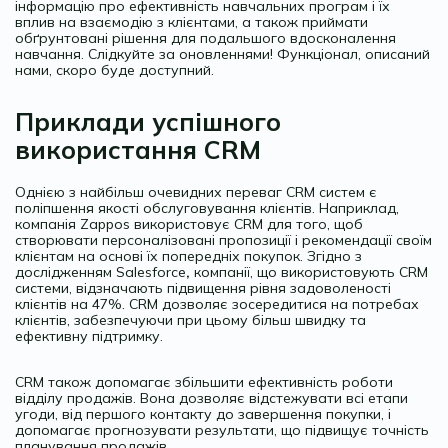
інформацію про ефективність навчальних програм і їх
вплив на взаємодію з клієнтами, а також приймати
обґрунтовані рішення для подальшого вдосконалення
навчання. Слідкуйте за оновленнями! Функціонал, описаний
нами, скоро буде доступний.
Приклади успішного
використання CRM
Однією з найбільш очевидних переваг CRM систем є
поліпшення якості обслуговування клієнтів. Наприклад,
компанія Zappos використовує CRM для того, щоб
створювати персоналізовані пропозиції і рекомендації своїм
клієнтам на основі їх попередніх покупок. Згідно з
дослідженням Salesforce
,
компанії, що використовують CRM
системи, відзначають підвищення рівня задоволеності
клієнтів на 47%. CRM дозволяє зосередитися на потребах
клієнтів, забезпечуючи при цьому більш швидку та
ефективну підтримку.
CRM також допомагає збільшити ефективність роботи
відділу продажів. Вона дозволяє відстежувати всі етапи
угоди, від першого контакту до завершення покупки, і
допомагає прогнозувати результати, що підвищує точність
планування продажів.