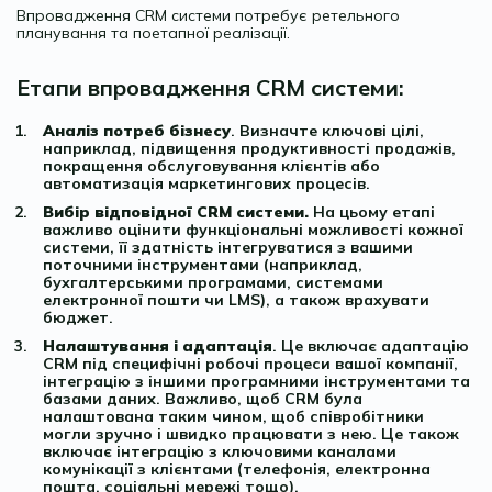
Впровадження CRM системи потребує ретельного
планування та поетапної реалізації.
Етапи впровадження CRM системи:
Аналіз потреб бізнесу
. Визначте ключові цілі,
наприклад, підвищення продуктивності продажів,
покращення обслуговування клієнтів або
автоматизація маркетингових процесів.
Вибір відповідної CRM системи.
На цьому етапі
важливо оцінити функціональні можливості кожної
системи, її здатність інтегруватися з вашими
поточними інструментами (наприклад,
бухгалтерськими програмами, системами
електронної пошти чи LMS), а також врахувати
бюджет.
Налаштування і адаптація
. Це включає адаптацію
CRM під специфічні робочі процеси вашої компанії,
інтеграцію з іншими програмними інструментами та
базами даних. Важливо, щоб CRM була
налаштована таким чином, щоб співробітники
могли зручно і швидко працювати з нею. Це також
включає інтеграцію з ключовими каналами
комунікації з клієнтами (телефонія, електронна
пошта, соціальні мережі тощо).