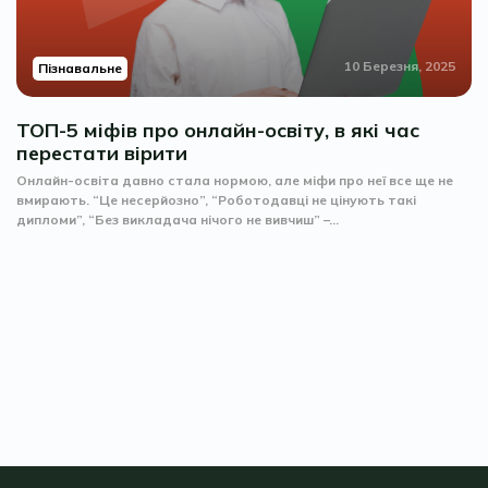
10 Березня, 2025
Пізнавальне
ТОП-5 міфів про онлайн-освіту, в які час
перестати вірити
Онлайн-освіта давно стала нормою, але міфи про неї все ще не
вмирають. “Це несерйозно”, “Роботодавці не цінують такі
дипломи”, “Без викладача нічого не вивчиш” –...