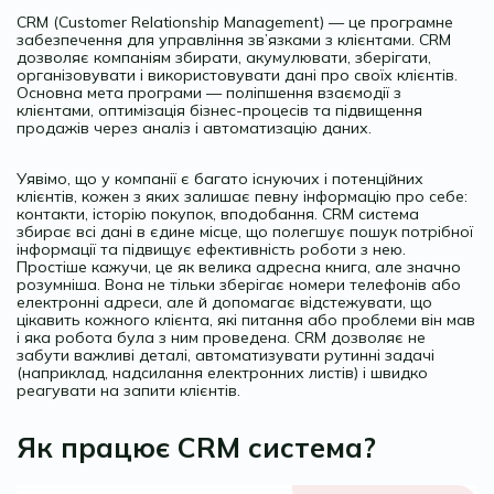
CRM (Customer Relationship Management) — це програмне
забезпечення для управління зв’язками з клієнтами. CRM
дозволяє компаніям збирати, акумулювати, зберігати,
організовувати і використовувати дані про своїх клієнтів.
Основна мета програми — поліпшення взаємодії з
клієнтами, оптимізація бізнес-процесів та підвищення
продажів через аналіз і автоматизацію даних.
Уявімо, що у компанії є багато існуючих і потенційних
клієнтів, кожен з яких залишає певну інформацію про себе:
контакти, історію покупок, вподобання. CRM система
збирає всі дані в єдине місце, що полегшує пошук потрібної
інформації та підвищує ефективність роботи з нею.
Простіше кажучи, це як велика адресна книга, але значно
розумніша. Вона не тільки зберігає номери телефонів або
електронні адреси, але й допомагає відстежувати, що
цікавить кожного клієнта, які питання або проблеми він мав
і яка робота була з ним проведена. CRM дозволяє не
забути важливі деталі, автоматизувати рутинні задачі
(наприклад, надсилання електронних листів) і швидко
реагувати на запити клієнтів.
Як працює CRM система?