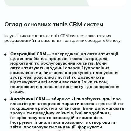
Огляд основних типів CRM систем
Існує кілька основних типів CRM систем, кожен з яких
розрахований на виконання конкретних завдань бізнесу:
Операційні CRM
— зосереджені на автоматизації
щоденних бізнес-процесів, таких як продажі,
маркетинг та обслуговування клієнтів. Вони
автоматизують щоденні операції (управління
замовленнями, виставлення рахунків, планування
зустрічей, розсилка листів) та дозволяють
відстежувати всі етапи взаємодії з клієнтом,
починаючи від першого контакту і до завершення
угоди.
Аналітичні CRM
— збирають і аналізують дані про
клієнтів для створення маркетингових стратегій та
покращення роботи з клієнтами. Вони допомагають
зрозуміти поведінку клієнтів, їхні вподобання,
історію покупок та взаємодій з компанією.
Інструменти аналітики дозволяють створювати
звіти, прогнозувати тенденції, формувати