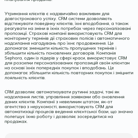
Утримання клієнтів є надзвичайно важливим для
довгострокового успіху. CRM системи дозволяють
відстежувати поведінку клієнтів, їхні вподобання, а також
реагувати на зміни в їхніх потребах через персоналізовані
пропозиції. Страхові компанії використовують CRM для
моніторингу термінів дії страхових полісів і автоматичного
надсилання нагадувань про їхнє продовження. Це
допомагає зменшити кількість пропущених термінів і
збільшити кількість поновлених договорів. Компанія
Sephora, один із лідерів у сфері краси, використовує CRM
для розсилки персоналізованих пропозицій своїм клієнтам
на основі їхніх попередніх покупок і вподобань. Це
допомагає збільшити кількість повторних покупок і зміцнити
лояльність клієнтів.
CRM дозволяє автоматизувати рутинні задачі, такі як
надсилання листів, управління заявками або оновлення
даних клієнтів. Компанії з невеликим штатом, як-от
агентства з нерухомості, використовують CRM для
автоматизації процесів ведення клієнтської бази, що значно
полегшує їхню роботу і дозволяє зосередитися на
продажах.