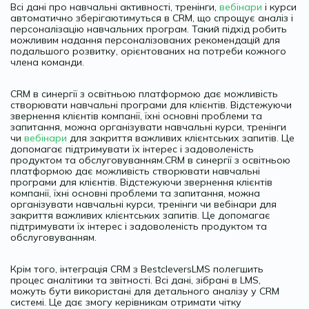
Всі дані про навчальні активності, тренінги,
вебінари
і курси
автоматично зберігаютимуться в CRM, що спрощує аналіз і
персоналізацію навчальних програм. Такий підхід робить
можливим надання персоналізованих рекомендацій для
подальшого розвитку, орієнтованих на потреби кожного
члена команди.
CRM в синергії з освітньою платформою дає можливість
створювати навчальні програми для клієнтів. Відстежуючи
звернення клієнтів компанії, їхні основні проблеми та
запитання, можна організувати навчальні курси, тренінги
чи
вебінари
для закриття важливих клієнтських запитів. Це
допомагає підтримувати їх інтерес і задоволеність
продуктом та обслуговуванням.CRM в синергії з освітньою
платформою дає можливість створювати навчальні
програми для клієнтів. Відстежуючи звернення клієнтів
компанії, їхні основні проблеми та запитання, можна
організувати навчальні курси, тренінги чи вебінари для
закриття важливих клієнтських запитів. Це допомагає
підтримувати їх інтерес і задоволеність продуктом та
обслуговуванням.
Крім того, інтеграція CRM з BestcleversLMS полегшить
процес аналітики та звітності. Всі дані, зібрані в LMS,
можуть бути використані для детального аналізу у CRM
системі. Це дає змогу керівникам отримати чітку