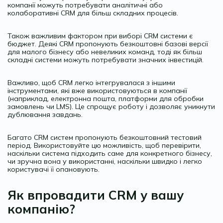
компанії можуть потребувати аналітичні або
колаборативні CRM для більш складних процесів.
Також важливим фактором при виборі CRM системи є
бюджет. Деякі CRM пропонують безкоштовні базові версії
для малого бізнесу або невеликих команд, тоді як більш
складні системи можуть потребувати значних інвестицій.
Важливо, щоб CRM легко інтегрувалася з іншими
інструментами, які вже використовуються в компанії
(наприклад, електронна пошта, платформи для обробки
замовлень чи LMS). Це спрощує роботу і дозволяє уникнути
дублювання завдань.
Багато CRM систем пропонують безкоштовний тестовий
період. Використовуйте цю можливість, щоб перевірити,
наскільки система підходить саме для конкретного бізнесу,
чи зручна вона у використанні, наскільки швидко і легко
користувачі її опановують.
Як впровадити CRM у вашу
компанію?