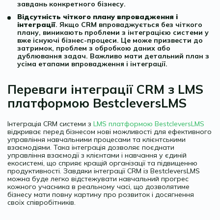
завдань конкретного бізнесу.
Відсутність чіткого плану впровадження і
інтеграції
. Якщо CRM впроваджується без чіткого
плану, виникають проблеми з інтеграцією системи у
вже існуючі бізнес-процеси. Це може призвести до
затримок, проблем з обробкою даних або
дублювання задач. Важливо мати детальний план з
усіма етапами впровадження і інтеграції.
Переваги інтеграції CRM з LMS
платформою BestcleversLMS
Інтеграція CRM системи з
LMS платформою BestcleversLMS
відкриває перед бізнесом нові можливості для ефективного
управління навчальними процесами та клієнтськими
взаємодіями. Така інтеграція дозволяє поєднати
управління взаємодії з клієнтами і навчання у єдиній
екосистемі, що сприяє кращій організації та підвищенню
продуктивності. Завдяки інтеграції CRM із BestcleversLMS
можна буде легко відстежувати навчальний прогрес
кожного учасника в реальному часі, що дозволятиме
бізнесу мати повну картину про розвиток і досягнення
своїх співробітників.