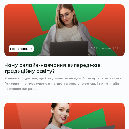
17 Березня, 2025
Пізнавальне
Чому онлайн-навчання випереджає
традиційну освіту?
Раніше всі думали, що без диплома нікуди. А тепер усе змінилося.
Головне – не «корочка», а те, що ти реально вмієш. І тут онлайн-
навчання виграє....