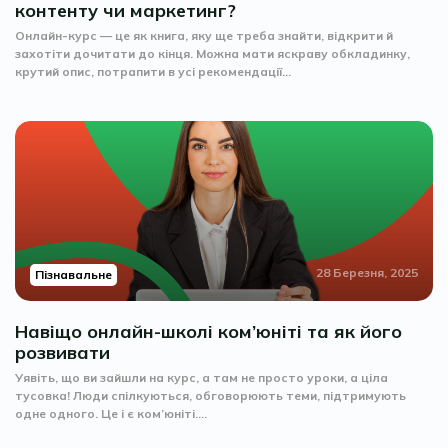
контенту чи маркетинг?
Онлайн-курс — це як книга, яку ще треба знайти, відкрити й
захотіти дочитати до кінця. Можна мати яскраву обкладинку,
крутий опис, потрапити в усі рекомендації...
28 Березня, 2025
Пізнавальне
Навіщо онлайн-школі ком’юніті та як його
розвивати
Уявіть, що ви зайшли на курс, а там не просто уроки, а ціла
тусовка! Люди спілкуються, обговорюють теми, підтримують
одне одного. Це і є ком’юніті....