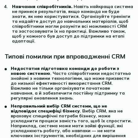
Навчання співробітників.
Навіть найкраща система
не принесе результатів, якщо команда не буде
знати, як нею користуватися. Організуйте тренінги
та надайте доступ до навчальних матеріалів, щоб
співробітники могли розуміти всі можливості CRM
та застосовувати їх на практиці. Важливо також,
щоб у кожного був доступ до підтримки на етапі
адаптації.
Типові помилки при впровадженні CRM
Недостатня підготовка команди до роботи з
новою системою
. Часто співробітники недостатньо
знайомі з новими технологіями, що може призвести
до низької ефективності використання CRM.
Важливо не тільки організувати початкове
навчання, а й забезпечити постійну підтримку та
регулярні оновлення знань.
Неправильний вибір CRM системи, що не
відповідає специфіці бізнесу
. Вибір CRM, яка не
враховує специфічні потреби бізнесу, може
ускладнити процеси замість того, щоб їх спростити.
Наприклад, система може мати зайві функції, які
ускладнюють роботу, або навпаки — не мати
ключових інструментів, необхідних для вирішення