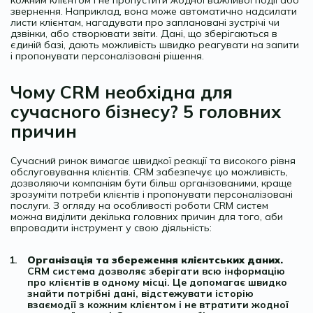
звернення. Наприклад, вона може автоматично надсилати
листи клієнтам, нагадувати про заплановані зустрічі чи
дзвінки, або створювати звіти. Дані, що зберігаються в
єдиній базі, дають можливість швидко реагувати на запити
і пропонувати персоналізовані рішення.
Чому CRM необхідна для
сучасного бізнесу? 5 головних
причин
Сучасний ринок вимагає швидкої реакції та високого рівня
обслуговування клієнтів. CRM забезпечує цю можливість,
дозволяючи компаніям бути більш організованими, краще
зрозуміти потреби клієнтів і пропонувати персоналізовані
послуги. З огляду на особливості роботи CRM систем
можна виділити декілька головних причин для того, аби
впровадити інструмент у свою діяльність:
Організація та збереження клієнтських даних.
CRM система дозволяє зберігати всю інформацію
про клієнтів в одному місці. Це допомагає швидко
знайти потрібні дані, відстежувати історію
взаємодії з кожним клієнтом і не втратити жодної