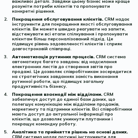
важливої деталі. Завдяки цьому бізнес може краще
розуміти потреби клієнтів та пропонувати
конкретні рішення.
Покращення обслуговування клієнтів.
CRM надає
інструменти для покращення якості обслуговування
клієнтів. Ви можете швидко реагувати на запити,
відстежувати всі етапи спілкування і пропонувати
клієнтам більш персоналізований підхід. Це
підвищує рівень задоволеності клієнтів і сприяє
довгостроковій співпраці.
Автоматизація рутинних процесів.
CRM система
автоматизує багато завдань: від надсилання
електронних листів до створення звітів про
продажі. Це дозволяє співробітникам зосередитися
на стратегічних завданнях замість виконання
рутинної роботи, що підвищує загальну
продуктивність бізнесу.
Покращення взаємодії між відділами.
CRM
забезпечує доступ до єдиної бази даних, що
полегшує комунікацію між відділами продажів,
маркетингу та підтримки клієнтів. Всі співробітники
мають доступ до актуальної інформації про
клієнтів, що дозволяє уникнути плутанини і
покращує командну роботу.
Аналітика та прийняття рішень на основі даних.
CRM система надає потужні інструменти для