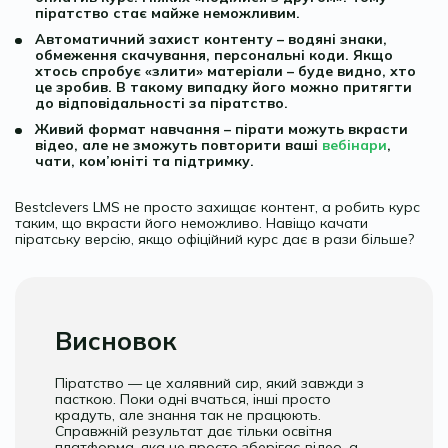
піратство стає майже неможливим.
Автоматичний захист контенту – водяні знаки,
обмеження скачування, персональні коди. Якщо
хтось спробує «злити» матеріали – буде видно, хто
це зробив. В такому випадку його можно притягти
до відповідальності за піратство.
Живий формат навчання – пірати можуть вкрасти
відео, але не зможуть повторити ваші
вебінари
,
чати, ком’юніті та підтримку.
Bestclevers LMS не просто захищає контент, а робить курс
таким, що вкрасти його неможливо. Навіщо качати
піратську версію, якщо офіційний курс дає в рази більше?
Висновок
Піратство — це халявний сир, який завжди з
пасткою. Поки одні вчаться, інші просто
крадуть, але знання так не працюють.
Справжній результат дає тільки освітня
платформа, яка не просто зберігає відео, а