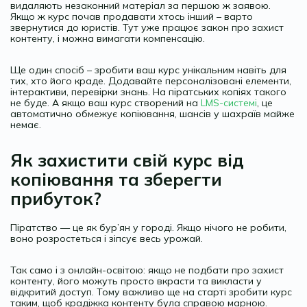
видаляють незаконний матеріал за першою ж заявою.
Якщо ж курс почав продавати хтось інший – варто
звернутися до юристів. Тут уже працює закон про захист
контенту, і можна вимагати компенсацію.
Ще один спосіб – зробити ваш курс унікальним навіть для
тих, хто його краде. Додавайте персоналізовані елементи,
інтерактиви, перевірки знань. На піратських копіях такого
не буде. А якщо ваш курс створений на
LMS-системі
, це
автоматично обмежує копіювання, шансів у шахраїв майже
немає.
Як захистити свій курс від
копіювання та зберегти
прибуток?
Піратство — це як бур’ян у городі. Якщо нічого не робити,
воно розростеться і зіпсує весь урожай.
Так само і з онлайн-освітою: якщо не подбати про захист
контенту, його можуть просто вкрасти та викласти у
відкритий доступ. Тому важливо ще на старті зробити курс
таким, щоб крадіжка контенту була справою марною.