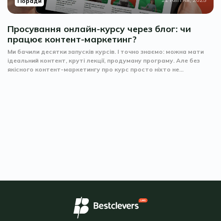
Поради
Просування онлайн-курсу через блог: чи
працює контент-маркетинг?
Ми бачили десятки запусків курсів. І точно знаємо: можна мати
ідеальний контент, круті лекції, продуману програму. Але без
якісного контент-маркетингу про курс просто ніхто не...