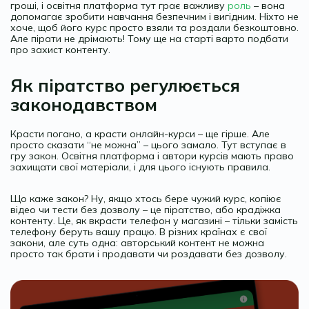
гроші, і освітня платформа тут грає важливу
роль
– вона
допомагає зробити навчання безпечним і вигідним. Ніхто не
хоче, щоб його курс просто взяли та роздали безкоштовно.
Але пірати не дрімають! Тому ще на старті варто подбати
про захист контенту.
Як піратство регулюється
законодавством
Красти погано, а красти онлайн-курси – ще гірше. Але
просто сказати “не можна” – цього замало. Тут вступає в
гру закон. Освітня платформа і автори курсів мають право
захищати свої матеріали, і для цього існують правила.
Що каже закон? Ну, якщо хтось бере чужий курс, копіює
відео чи тести без дозволу – це піратство, або крадіжка
контенту. Це, як вкрасти телефон у магазині – тільки замість
телефону беруть вашу працю. В різних країнах є свої
закони, але суть одна: авторський контент не можна
просто так брати і продавати чи роздавати без дозволу.