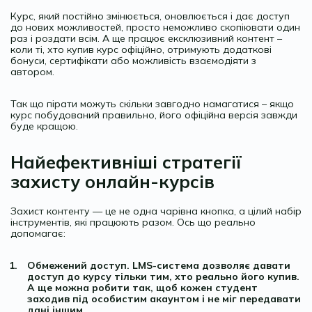
Курс, який постійно змінюється, оновлюється і дає доступ
до нових можливостей, просто неможливо скопіювати один
раз і роздати всім. А ще працює ексклюзивний контент –
коли ті, хто купив курс офіційно, отримують додаткові
бонуси, сертифікати або можливість взаємодіяти з
автором.
Так що пірати можуть скільки завгодно намагатися – якщо
курс побудований правильно, його офіційна версія завжди
буде кращою.
Найефективніші стратегії
захисту онлайн-курсів
Захист контенту — це не одна чарівна кнопка, а цілий набір
інструментів, які працюють разом. Ось що реально
допомагає:
Обмежений доступ. LMS-система дозволяє давати
доступ до курсу тільки тим, хто реально його купив.
А ще можна робити так, щоб кожен студент
заходив під особистим акаунтом і не міг передавати
дані іншим.