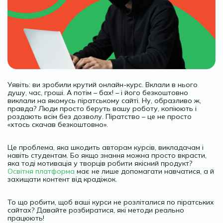
Уявіть: ви зробили крутий онлайн-курс. Вклали в нього
душу, час, гроші. А потім – бах! – і його безкоштовно
виклали на якомусь піратському сайті. Ну, образливо ж,
правда? Люди просто беруть вашу роботу, копіюють і
роздають всім без дозволу. Піратство – це не просто
«хтось скачав безкоштовно».
Це проблема, яка шкодить авторам курсів, викладачам і
навіть студентам. Бо якщо знання можна просто вкрасти,
яка тоді мотивація у творців робити якісний продукт?
Освітня платформа
має не лише допомагати навчатися, а й
захищати контент від крадіжок.
То що робити, щоб ваші курси не розліталися по піратських
сайтах? Давайте розбиратися, які методи реально
працюють!