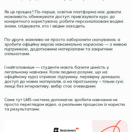
Як це працює? По-перше, освітня платформа має давати
можливість обмежувати доступ: прив’язувати курс до
конкретного користувача, робити персоналізовані водяні
знаки, слідкувати, хто і звідки заходить.
По-друге, важливо не просто забороняти скачування, а
зробити офіційну версію максимально корисною — з живою
підтримкою, додатковими матеріалами та закритими
спільнотами.
І найголовніше — студенти мають бачити цінність у
легальному навчанні. Коли людина розуміє, що на
офіційному курсі отримає підтримку, перевірку домашок,
доступ до нових матеріалів, а на піратському – тільки сухі
лекції без інтерактиву, вибір стає очевидним.
Саме тут LMS-система допомагає зробити навчання не
просто переглядом відео, а реальним процесом із користю
та результатами.