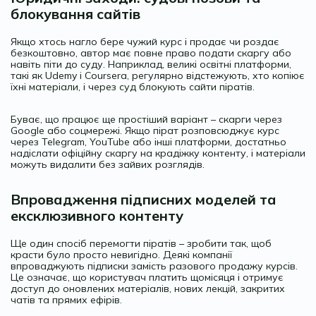
блокування сайтів
Якщо хтось нагло бере чужий курс і продає чи роздає
безкоштовно, автор має повне право подати скаргу або
навіть піти до суду. Наприклад, великі освітні платформи,
такі як Udemy і Coursera, регулярно відстежують, хто копіює
їхні матеріали, і через суд блокують сайти піратів.
Буває, що працює ще простіший варіант – скарги через
Google або соцмережі. Якщо пірат розповсюджує курс
через Telegram, YouTube або інші платформи, достатньо
надіслати офіційну скаргу на крадіжку контенту, і матеріали
можуть видалити без зайвих розглядів.
Впровадження підписних моделей та
ексклюзивного контенту
Ще один спосіб перемогти піратів – зробити так, щоб
красти було просто невигідно. Деякі компанії
впроваджують підписки замість разового продажу курсів.
Це означає, що користувач платить щомісяця і отримує
доступ до оновлених матеріалів, нових лекцій, закритих
чатів та прямих ефірів.