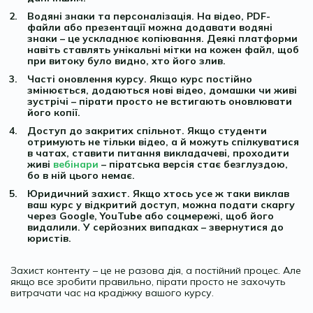
Водяні знаки та персоналізація. На відео, PDF-
файли або презентації можна додавати водяні
знаки – це ускладнює копіювання. Деякі платформи
навіть ставлять унікальні мітки на кожен файл, щоб
при витоку було видно, хто його злив.
Часті оновлення курсу. Якщо курс постійно
змінюється, додаються нові відео, домашки чи живі
зустрічі – пірати просто не встигають оновлювати
його копії.
Доступ до закритих спільнот. Якщо студенти
отримують не тільки відео, а й можуть спілкуватися
в чатах, ставити питання викладачеві, проходити
живі
вебінари
– піратська версія стає безглуздою,
бо в ній цього немає.
Юридичний захист. Якщо хтось усе ж таки виклав
ваш курс у відкритий доступ, можна подати скаргу
через Google, YouTube або соцмережі, щоб його
видалили. У серйозних випадках – звернутися до
юристів.
Захист контенту – це не разова дія, а постійний процес. Але
якщо все зробити правильно, пірати просто не захочуть
витрачати час на крадіжку вашого курсу.